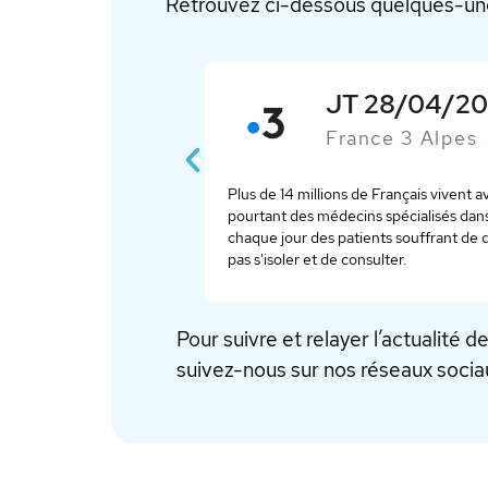
Retrouvez ci-dessous quelques-une
rise en charge de la douleur
 sensibilise le public à cette réalité souvent tabou. Il existe
L
clinique mutualiste de Grenoble, Jean-Michel Pellat reçoit
r
e de la douleur, il conseille à tous ceux qui souffrent de ne
i
Pour suivre et relayer l’actualité 
suivez-nous sur nos réseaux sociau