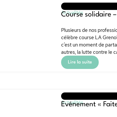
Actualités
Course solidaire 
Plusieurs de nos professi
célèbre course LA Grenobl
c’est un moment de partag
autres, la lutte contre le 
Lire la suite
Actualités
Evénement « Faite