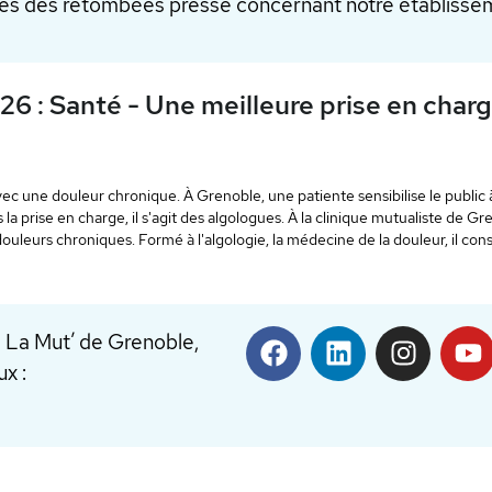
s des retombées presse concernant notre établissem
Césarienne participative. "C'est 
France 3 Alpes
a césarienne participative est en place uniquement au Groupe hospitali
évolutionne la naissance par voie chirurgicale. Elle permet aux mamans de 
mmédiat, en peau à peau, dès les premières secondes de vie.
de La Mut’ de Grenoble,
x :