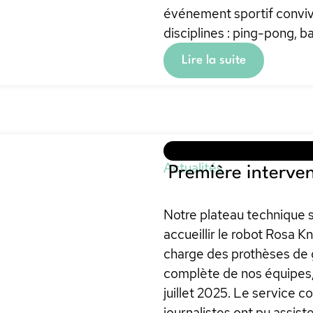
événement sportif convivi
disciplines : ping-pong, b
Lire la suite
Actualités
Première interven
Notre plateau technique s
accueillir le robot Rosa K
charge des prothèses de 
complète de nos équipes, 
juillet 2025. Le service 
journalistes ont pu assist