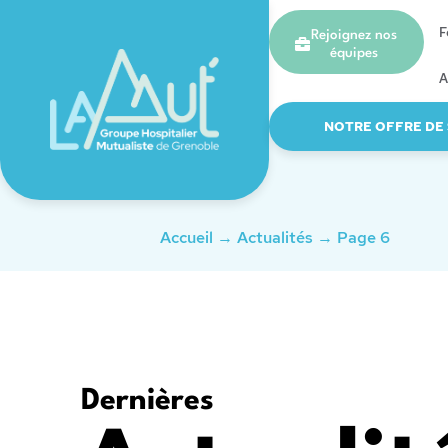
F
Rejoignez nos
équipes
A
NOTRE OFFRE DE
Accueil
→
Actualités
→
Page 6
Dernières