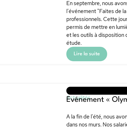
En septembre, nous avons 
l'événement "Faites de la
professionnels. Cette jou
permis de mettre en lumiè
et les outils à dispositio
étude.
Lire la suite
Actualités
Evénement « Olym
A la fin de l'été, nous a
dans nos murs. Nos salari