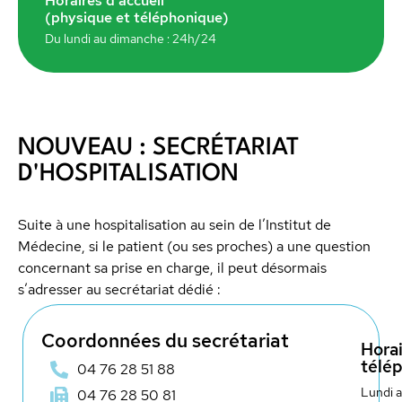
Horaires d'accueil
(physique et téléphonique)
Du lundi au dimanche : 24h/24
NOUVEAU : SECRÉTARIAT
D'HOSPITALISATION
Suite à une hospitalisation au sein de l’Institut de
Médecine, si le patient (ou ses proches) a une question
concernant sa prise en charge, il peut désormais
s’adresser au secrétariat dédié :
Coordonnées du secrétariat
Horai
télé
04 76 28 51 88
Lundi a
04 76 28 50 81