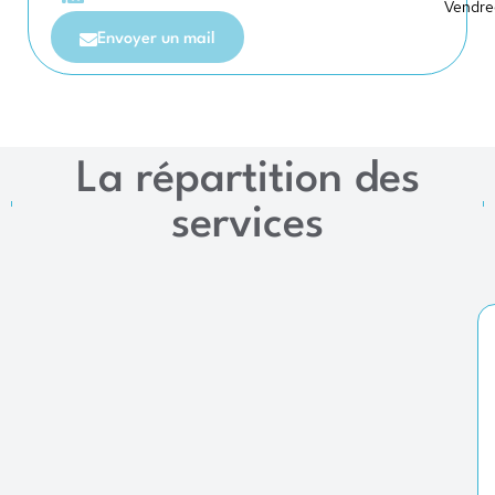
Vendred
Envoyer un mail
La répartition des
services