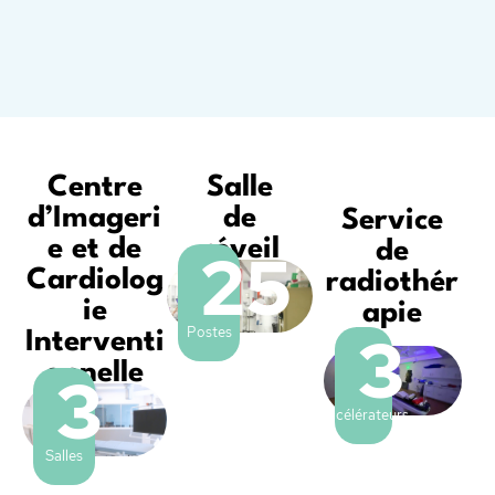
Centre
Salle
d’Imageri
de
Service
e et de
réveil
25
de
Cardiolog
radiothér
ie
apie
3
Postes
Interventi
onnelle
3
Accélérateurs
Salles