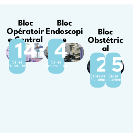
Bloc
Bloc
Opératoir
Endoscopi
Bloc
e Central
e
14
4
Obstétric
al
2
5
Salles
Salles
d'opération
d'intervention
Salles de
Salles
césarienne
d’accouchement