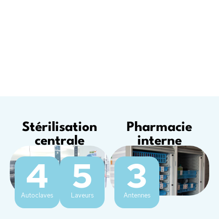
Stérilisation
Pharmacie
centrale
interne
4
5
3
Autoclaves
Laveurs
Antennes