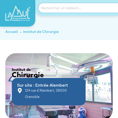
Accueil
→
Institut de Chirurgie
Institut de
Chirurgie
Sur site : Entrée Alembert
124 rue d'Alembert, 38000
Grenoble