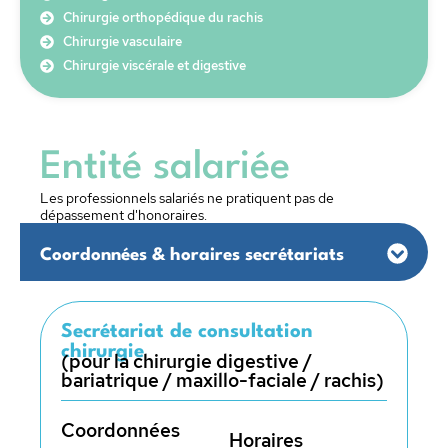
Chirurgie orthopédique du rachis
Chirurgie vasculaire
Chirurgie viscérale et digestive
Entité salariée
Les professionnels salariés ne pratiquent pas de
dépassement d'honoraires.
Coordonnées & horaires secrétariats
Secrétariat de consultation
chirurgie
(pour la chirurgie digestive /
bariatrique / maxillo-faciale / rachis)
Coordonnées
Horaires