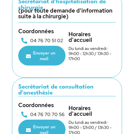
Secrétariat d'hospitalisation de
chirurgie
(pour toute demande d'information
suite à la chirurgie)
Coordonnées
Horaires
d'accueil
04 76 70 51 02
Du lundi au vendredi :
9h00 - 12h30 / 13h30 -
Envoyer un
17h00
mail
Secrétariat de consultation
d’anesthésie
Coordonnées
Horaires
d'accueil
04 76 70 70 56
Du lundi au vendredi :
9h00 - 12h00 / 13h30 -
Envoyer un
17h00
mail