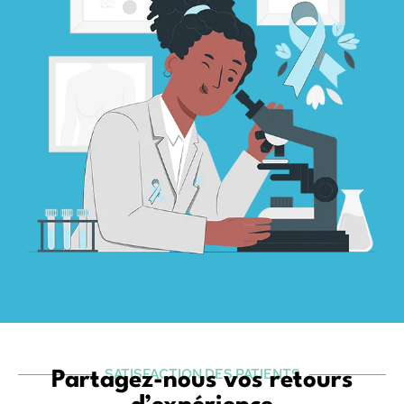
SATISFACTION DES PATIENTS
Partagez-nous vos retours