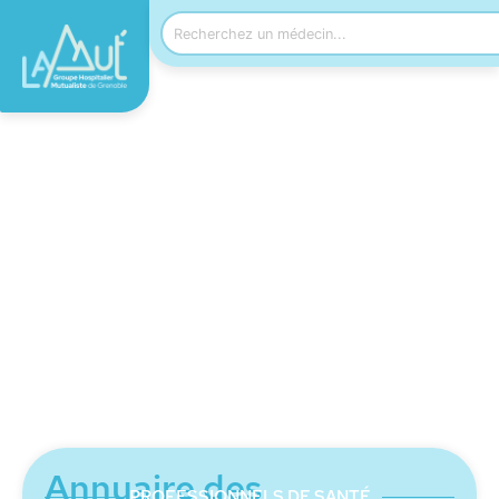
Bienvenue à La Mut'
de Grenoble
Le Groupe Hospitalier Mutualiste (GHM) de
Grenoble est un Établissement de Santé Privé
d’Intérêt Collectif (ESPIC) à but non lucratif,
participant au service public hospitalier depuis plus de
60 ans. Deuxième acteur de santé en Isère, il offre
plus de 418 lits et places, répartis dans les 6 instituts
qui le composent.
Annuaire des
PROFESSIONNELS DE SANTÉ