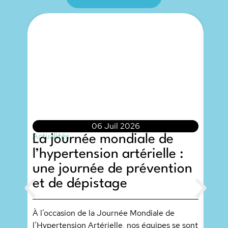
06 Juil 2026
Actualités
La journée mondiale de
l’hypertension artérielle :
Actua
L’a
une journée de prévention
Dou
et de dépistage
co
soc
À l’occasion de la Journée Mondiale de
d’
l’Hypertension Artérielle, nos équipes se sont