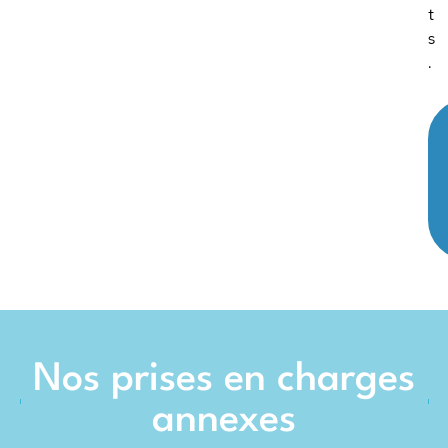
t
s
.
Nos prises en charges
annexes