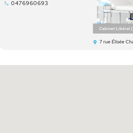
0476960693
Cabinet Libéral 
7 rue Élisée C