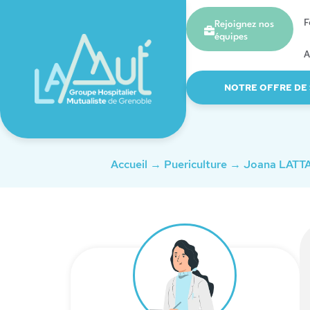
F
Rejoignez nos
équipes
A
NOTRE OFFRE DE
Accueil
→
Puericulture
→
Joana LATT