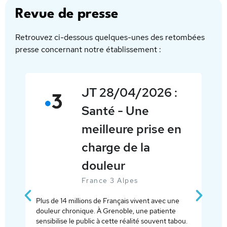
Revue de presse
Retrouvez ci-dessous quelques-unes des retombées
presse concernant notre établissement :
:
Césarienne
participative.
en
"C'est
révolutionnaire"
France 3 Alpes
La césarienne participative est en place
uniquement au Groupe hospitalier mutualiste de
ne
Grenoble. Cette nouvelle approche de
e
l’accouchement révolutionne la naissance par
abou.
voie chirurgicale. Elle permet aux mamans de