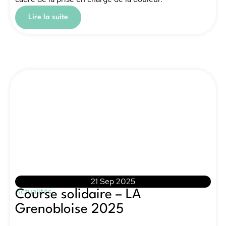
Lire la suite
21 Sep 2025
Actualités
Course solidaire – LA
Grenobloise 2025