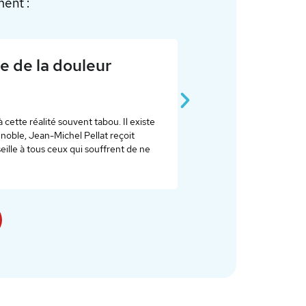
ent :
de la douleur
Césarie
France 3
tte réalité souvent tabou. Il existe
La césarienne participative
ble, Jean-Michel Pellat reçoit
révolutionne la naissance pa
le à tous ceux qui souffrent de ne
immédiat, en peau à peau, d