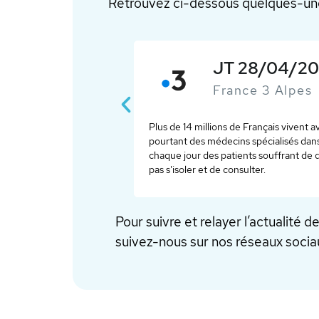
Retrouvez ci-dessous quelques-une
 expert'"
JT 28/04/2026 
France 3 Alpes
Plus de 14 millions de Français vivent avec
pourtant des médecins spécialisés dans la p
s traitement. Pour
chaque jour des patients souffrant de doul
le CHU de Grenoble.
pas s'isoler et de consulter.
Pour suivre et relayer l’actualité 
suivez-nous sur nos réseaux sociau