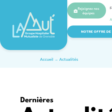
F
Rejoignez nos
équipes
A
NOTRE OFFRE DE
Accueil
→
Actualités
Dernières