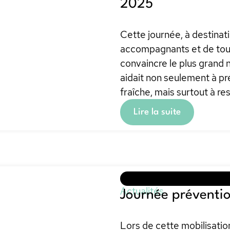
2025
Cette journée, à destinati
accompagnants et de tout
convaincre le plus grand
aidait non seulement à pr
fraîche, mais surtout à re
Lire la suite
Actualités
Journée préventi
Lors de cette mobilisation