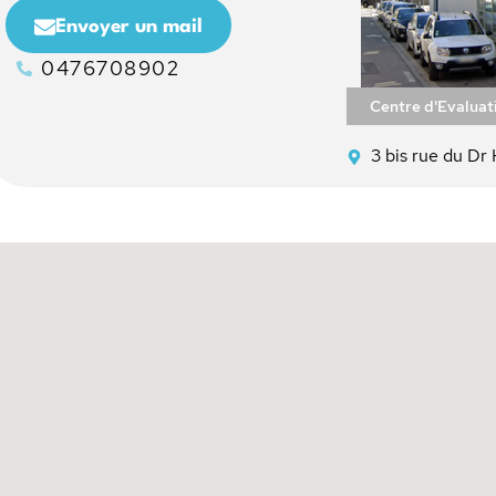
Envoyer un mail
0476708902
Centre d'Evaluat
3 bis rue du D