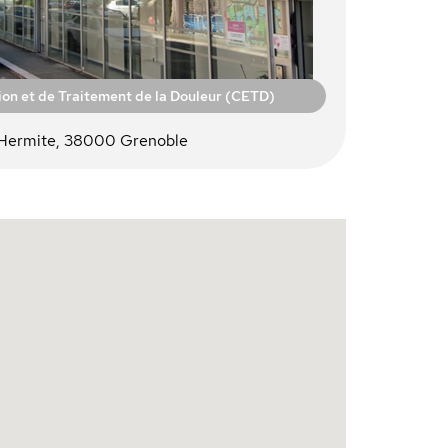
ion et de Traitement de la Douleur (CETD)
r Hermite, 38000 Grenoble