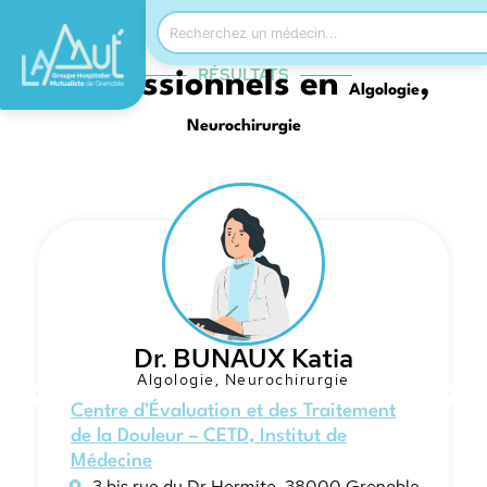
RÉSULTATS
Professionnels en
,
Algologie
Neurochirurgie
Dr. BUNAUX Katia
Algologie
,
Neurochirurgie
Centre d’Évaluation et des Traitement
de la Douleur – CETD
,
Institut de
Médecine
3 bis rue du Dr Hermite, 38000 Grenoble