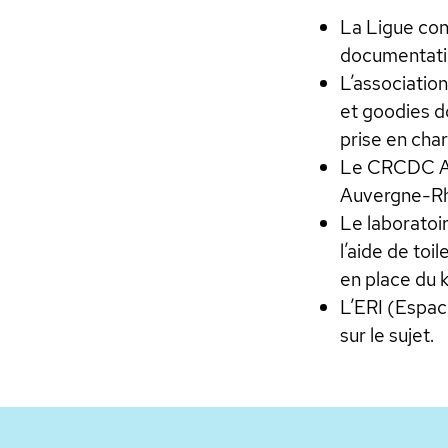
La Ligue cont
documentatio
L’association
et goodies do
prise en char
Le CRCDC Au
Auvergne-Rhô
Le laboratoi
l’aide de to
en place du k
L’ERI (Espac
sur le sujet.