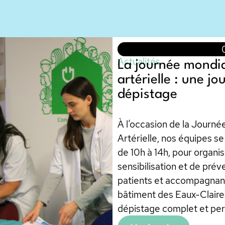
Actualités
La journée mondia
artérielle : une j
dépistage
À l’occasion de la Journé
Artérielle, nos équipes s
de 10h à 14h, pour organi
sensibilisation et de prév
patients et accompagnant
bâtiment des Eaux-Claires
dépistage complet et per