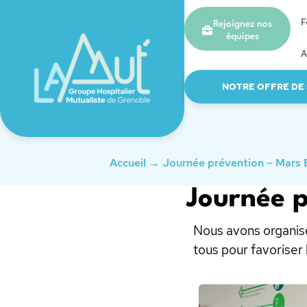
F
Rejoignez nos
équipes
A
NOTRE OFFRE DE
Accueil
→
Journée prévention – Mars 
Journée 
Nous avons organisé
tous pour favoriser 