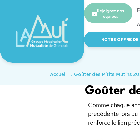
F
Rejoignez nos
équipes
A
NOTRE OFFRE DE
Accueil
→
Goûter des P’tits Mutins 2
Goûter de
Comme chaque année
précédente lors du 
renforce le lien pré