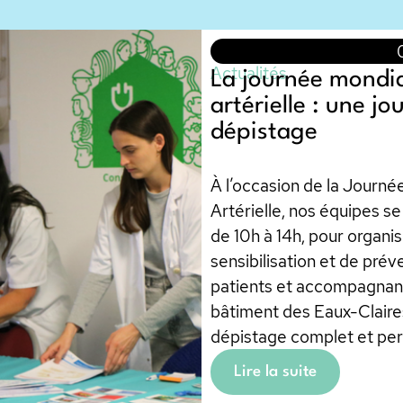
Actualités
La journée mondia
artérielle : une j
dépistage
À l’occasion de la Journé
Artérielle, nos équipes s
de 10h à 14h, pour organi
sensibilisation et de prév
patients et accompagnant
bâtiment des Eaux-Claires
dépistage complet et per
Lire la suite