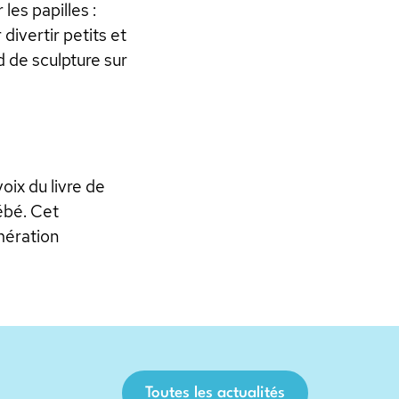
les papilles :
ivertir petits et
d de sculpture sur
oix du livre de
ébé. Cet
omération
Toutes les actualités