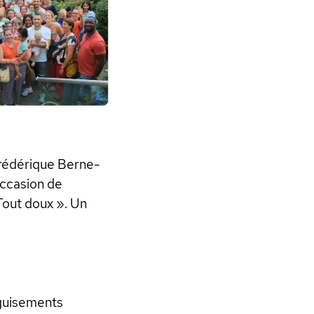
Frédérique Berne-
occasion de
 Tout doux ». Un
éguisements