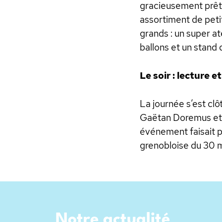
gracieusement prêtés
assortiment de peti
grands : un super at
ballons et un stand
Le soir : lecture e
La journée s’est clô
Gaëtan Doremus et u
événement faisait pa
grenobloise du 30 ma
Notre actualité