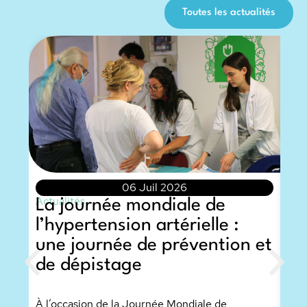
Toutes les actualités
06 Juil 2026
Actualités
La journée mondiale de
l’hypertension artérielle :
Actu
L’
une journée de prévention et
Do
de dépistage
co
de
À l’occasion de la Journée Mondiale de