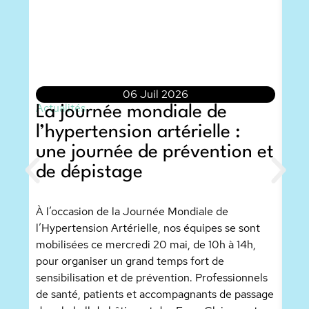
06 Juil 2026
Actualités
La journée mondiale de
l’hypertension artérielle :
Actu
L’
une journée de prévention et
Do
de dépistage
co
de
À l’occasion de la Journée Mondiale de
l’Hypertension Artérielle, nos équipes se sont
mobilisées ce mercredi 20 mai, de 10h à 14h,
Merc
pour organiser un grand temps fort de
Doud
sensibilisation et de prévention. Professionnels
invi
de santé, patients et accompagnants de passage
l’A