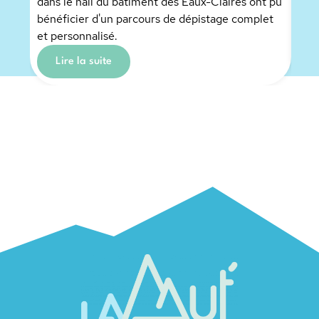
dans le hall du bâtiment des Eaux-Claires ont pu
Cai
bénéficier d'un parcours de dépistage complet
et personnalisé.
Lire la suite