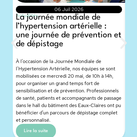
06 Juil 2026
Actualités
La journée mondiale de
l’hypertension artérielle :
Actu
L’
une journée de prévention et
Do
de dépistage
co
de
À l’occasion de la Journée Mondiale de
l’Hypertension Artérielle, nos équipes se sont
mobilisées ce mercredi 20 mai, de 10h à 14h,
Merc
pour organiser un grand temps fort de
Doud
sensibilisation et de prévention. Professionnels
invi
de santé, patients et accompagnants de passage
l’A
dans le hall du bâtiment des Eaux-Claires ont pu
Cai
bénéficier d'un parcours de dépistage complet
et personnalisé.
Lire la suite